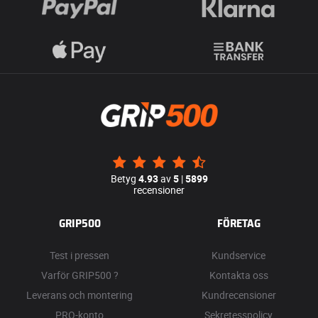
Betyg
4.93
av
5
|
5899
recensioner
GRIP500
FÖRETAG
Test i pressen
Kundservice
Varför GRIP500 ?
Kontakta oss
Leverans och montering
Kundrecensioner
PRO-konto
Sekretesspolicy