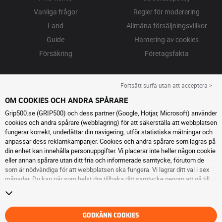
Vanliga frågor
Regler för moderering
Land
Allmäna försäljningsvillkor
Guide
Hantering av cookies
Försäkring
Företagsfakta
Fortsätt surfa utan att acceptera >
OM COOKIES OCH ANDRA SPÅRARE
Grip500.se (GRIP500) och dess partner (Google, Hotjar, Microsoft) använder
cookies och andra spårare (webblagring) för att säkerställa att webbplatsen
fungerar korrekt, underlättar din navigering, utför statistiska mätningar och
anpassar dess reklamkampanjer. Cookies och andra spårare som lagras på
din enhet kan innehålla personuppgifter. Vi placerar inte heller någon cookie
eller annan spårare utan ditt fria och informerade samtycke, förutom de
som är nödvändiga för att webbplatsen ska fungera. Vi lagrar ditt val i sex
månader. Du kan när som helst dra tillbaka ditt samtycke genom att gå till
sidan cookies och andra spårare
. Du kan välja att fortsätta surfa utan att
acceptera cookies eller andra spårare. Vägran hindrar inte tillgång till
tjänsterna GRIP500. För ytterligare information hänvisar vi till
sidan för
cookies och andra spårare
.
GODKÄNN COOKIES