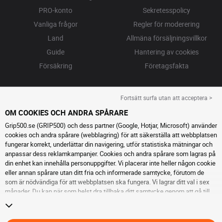
PRO-konto
Sekretesspolicy
Vanliga frågor
Regler för moderering
Land
Allmäna försäljningsvillkor
Guide
Hantering av cookies
Försäkring
Företagsfakta
Fortsätt surfa utan att acceptera >
OM COOKIES OCH ANDRA SPÅRARE
Grip500.se (GRIP500) och dess partner (Google, Hotjar, Microsoft) använder
cookies och andra spårare (webblagring) för att säkerställa att webbplatsen
fungerar korrekt, underlättar din navigering, utför statistiska mätningar och
anpassar dess reklamkampanjer. Cookies och andra spårare som lagras på
din enhet kan innehålla personuppgifter. Vi placerar inte heller någon cookie
eller annan spårare utan ditt fria och informerade samtycke, förutom de
som är nödvändiga för att webbplatsen ska fungera. Vi lagrar ditt val i sex
månader. Du kan när som helst dra tillbaka ditt samtycke genom att gå till
sidan cookies och andra spårare
. Du kan välja att fortsätta surfa utan att
acceptera cookies eller andra spårare. Vägran hindrar inte tillgång till
tjänsterna GRIP500. För ytterligare information hänvisar vi till
sidan för