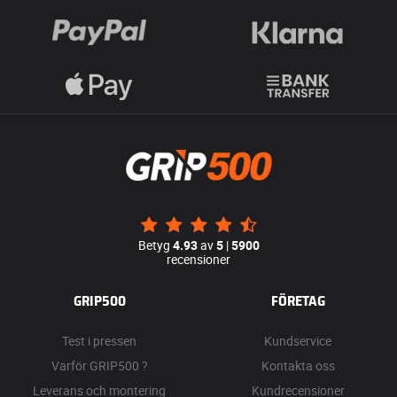
Betyg
4.93
av
5
|
5900
recensioner
GRIP500
FÖRETAG
Test i pressen
Kundservice
Varför GRIP500 ?
Kontakta oss
Leverans och montering
Kundrecensioner