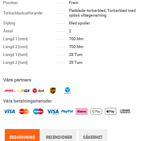
Position
----
Fram
Flatblade-torkarblad, Torkarblad med
Torkarbladsutförande
----
optisk slitagevarning
Styling
----
Med spoiler
Antal
----
2
Längd 1 [mm]
----
700 Mm
Längd 2 [mm]
----
700 Mm
Längd 1 [tum]
----
28 Tum
Längd 2 [tum]
----
28 Tum
Våra partners
Våra betalningsmetoder
BESKRIVNING
RECENSIONER
SÄKERHET