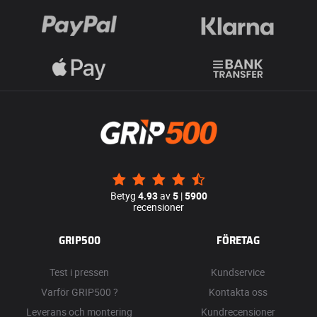
Betyg
4.93
av
5
|
5900
recensioner
GRIP500
FÖRETAG
Test i pressen
Kundservice
Varför GRIP500 ?
Kontakta oss
Leverans och montering
Kundrecensioner