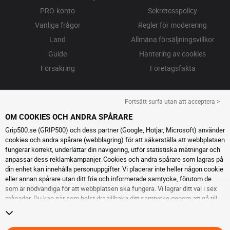
PRO-konto
Sekretesspolicy
Vanliga frågor
Regler för moderering
Land
Allmäna försäljningsvillkor
Guide
Hantering av cookies
Försäkring
Företagsfakta
Fortsätt surfa utan att acceptera >
OM COOKIES OCH ANDRA SPÅRARE
Grip500.se (GRIP500) och dess partner (Google, Hotjar, Microsoft) använder
cookies och andra spårare (webblagring) för att säkerställa att webbplatsen
fungerar korrekt, underlättar din navigering, utför statistiska mätningar och
anpassar dess reklamkampanjer. Cookies och andra spårare som lagras på
din enhet kan innehålla personuppgifter. Vi placerar inte heller någon cookie
eller annan spårare utan ditt fria och informerade samtycke, förutom de
som är nödvändiga för att webbplatsen ska fungera. Vi lagrar ditt val i sex
månader. Du kan när som helst dra tillbaka ditt samtycke genom att gå till
sidan cookies och andra spårare
. Du kan välja att fortsätta surfa utan att
acceptera cookies eller andra spårare. Vägran hindrar inte tillgång till
tjänsterna GRIP500. För ytterligare information hänvisar vi till
sidan för