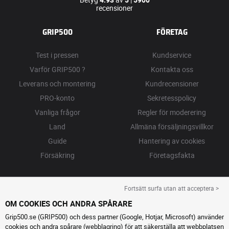
recensioner
GRIP500
FÖRETAG
Test i pressen
Kundservice
Varför GRIP500 ?
Kontakta oss
Leverans och montering
Kundrecensioner
PRO-konto
Sekretesspolicy
Vanliga frågor
Regler för moderering
Land
Allmäna försäljningsvillkor
Guide
Hantering av cookies
Försäkring
Företagsfakta
Fortsätt surfa utan att acceptera >
OM COOKIES OCH ANDRA SPÅRARE
Grip500.se (GRIP500) och dess partner (Google, Hotjar, Microsoft) använder
cookies och andra spårare (webblagring) för att säkerställa att webbplatsen