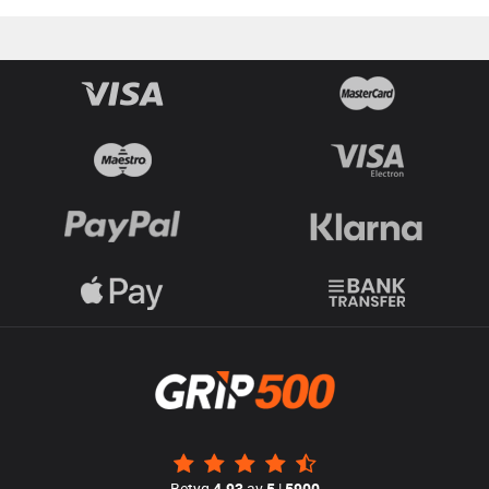
Betyg
4.93
av
5
|
5900