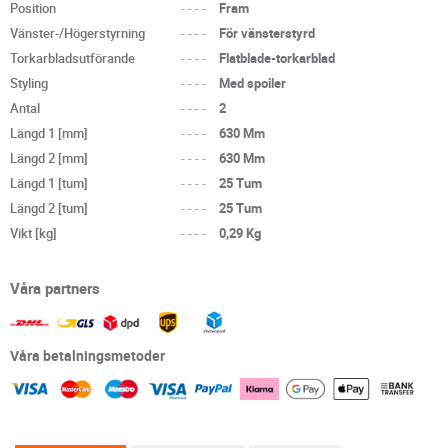
Position
----
Fram
Vänster-/Högerstyrning
----
För vänsterstyrd
Torkarbladsutförande
----
Flatblade-torkarblad
Styling
----
Med spoiler
Antal
----
2
Längd 1 [mm]
----
630 Mm
Längd 2 [mm]
----
630 Mm
Längd 1 [tum]
----
25 Tum
Längd 2 [tum]
----
25 Tum
Vikt [kg]
----
0,29 Kg
Våra partners
Våra betalningsmetoder