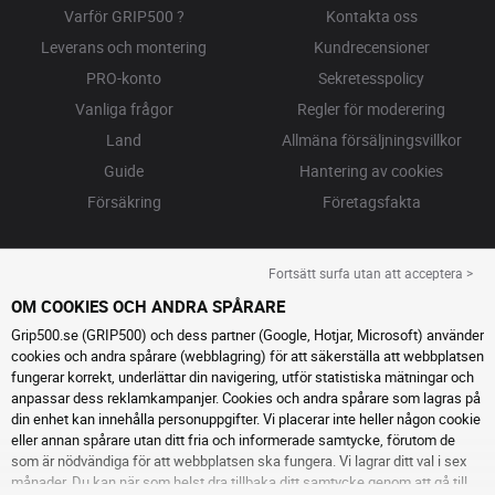
Varför GRIP500 ?
Kontakta oss
Leverans och montering
Kundrecensioner
PRO-konto
Sekretesspolicy
Vanliga frågor
Regler för moderering
Land
Allmäna försäljningsvillkor
Guide
Hantering av cookies
Försäkring
Företagsfakta
Fortsätt surfa utan att acceptera >
OM COOKIES OCH ANDRA SPÅRARE
Grip500.se (GRIP500) och dess partner (Google, Hotjar, Microsoft) använder
cookies och andra spårare (webblagring) för att säkerställa att webbplatsen
fungerar korrekt, underlättar din navigering, utför statistiska mätningar och
anpassar dess reklamkampanjer. Cookies och andra spårare som lagras på
din enhet kan innehålla personuppgifter. Vi placerar inte heller någon cookie
eller annan spårare utan ditt fria och informerade samtycke, förutom de
som är nödvändiga för att webbplatsen ska fungera. Vi lagrar ditt val i sex
månader. Du kan när som helst dra tillbaka ditt samtycke genom att gå till