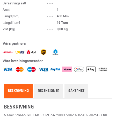
Befästningssätt
----
Antal
----
1
Längd[mm]
----
400 Mm
Längd [tum]
----
16 Tum
Vikt [kg]
----
0,08 Kg
Våra partners
Våra betalningsmetoder
BESKRIVNING
RECENSIONER
SÄKERHET
BESKRIVNING
Valeo Valeo SILENCIO REAR tillgängliga hos GRIP500 till