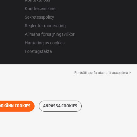
Kundrecensioner
Sekretesspolicy
Regler för moderering
Allmäna försäljningsvillkor
Hantering av cookies
Företagsfakta
Fortsätt surfa utan att acceptera >
ODKÄNN COOKIES
ANPASSA COOKIES