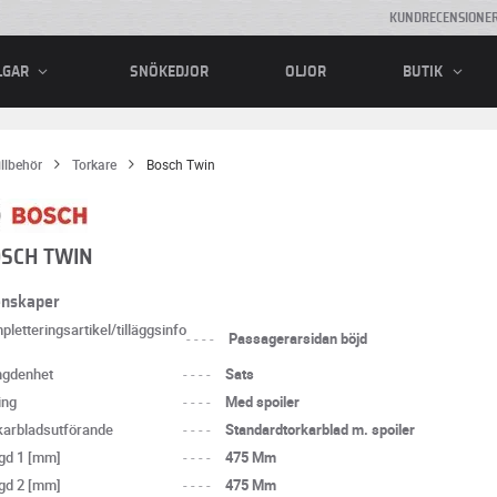
KUNDRECENSIONE
SNÖKEDJOR
OLJOR
LGAR
BUTIK
illbehör
Torkare
Bosch Twin
SCH TWIN
enskaper
letteringsartikel/tilläggsinfo
----
Passagerarsidan böjd
gdenhet
----
Sats
ing
----
Med spoiler
karbladsutförande
----
Standardtorkarblad m. spoiler
gd 1 [mm]
----
475 Mm
gd 2 [mm]
----
475 Mm