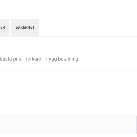
NER
SÄKERHET
ästa pris · Torkare · Trygg betalning.