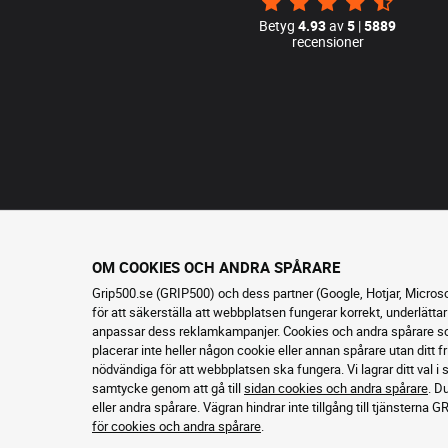
Betyg
4.93
av
5
|
5889
recensioner
OM COOKIES OCH ANDRA SPÅRARE
Grip500.se (GRIP500) och dess partner (Google, Hotjar, Micros
för att säkerställa att webbplatsen fungerar korrekt, underlättar
anpassar dess reklamkampanjer. Cookies och andra spårare som
placerar inte heller någon cookie eller annan spårare utan ditt
nödvändiga för att webbplatsen ska fungera. Vi lagrar ditt val i 
samtycke genom att gå till
sidan cookies och andra spårare
. D
eller andra spårare. Vägran hindrar inte tillgång till tjänsterna GR
för cookies och andra spårare
.