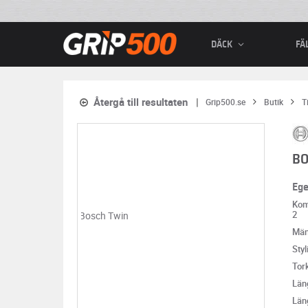
DÄCK
FÄ
Återgå till resultaten
Grip500.se
Butik
T
BO
Eg
Komp
2
Män
Styl
Tor
Län
Län