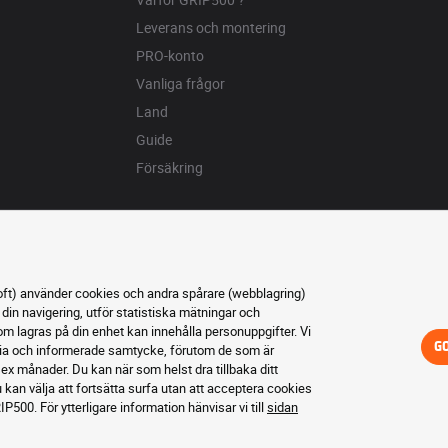
Leverans och montering
PRO-konto
Vanliga frågor
Land
Guide
Försäkring
oft) använder cookies och andra spårare (webblagring)
 din navigering, utför statistiska mätningar och
 lagras på din enhet kan innehålla personuppgifter. Vi
G
 fria och informerade samtycke, förutom de som är
sex månader. Du kan när som helst dra tillbaka ditt
u kan välja att fortsätta surfa utan att acceptera cookies
IP500. För ytterligare information hänvisar vi till
sidan