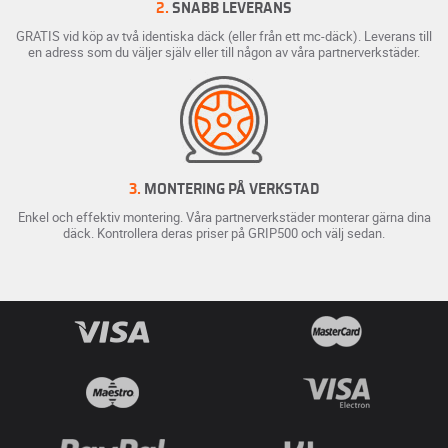
2.
SNABB LEVERANS
GRATIS vid köp av två identiska däck (eller från ett mc-däck). Leverans till
en adress som du väljer själv eller till någon av våra partnerverkstäder.
3.
MONTERING PÅ VERKSTAD
Enkel och effektiv montering. Våra partnerverkstäder monterar gärna dina
däck. Kontrollera deras priser på GRIP500 och välj sedan.