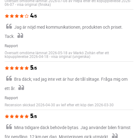
Översatt omdöme lämnat 2026-07-08 av Hepa efter ett köpupplevelse 2026-
06-07
-
visa original (finska)
4
/5
Jag är nöjd med kommunikationen, produkten och priset.
Tack.
Rapport
Översatt omdöme lämnat 2026-05-18 av Markó Zoltán efter ett
köpupplevelse 2026-04-18
-
visa original (ungerska)
5
/5
Bra däck; vad jag inte vet är hur de tål slitage. Fråga mig om
ett år.
Rapport
Recension skickad 2026-04-30 av leif efter ett köp den 2026-03-30
5
/5
Mina tidigare däck behövde bytas. Jag använder bilen främst
för pendling. 12 km per dag. Monteringen gick utmärkt.