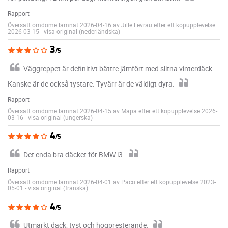
Rapport
Översatt omdöme lämnat 2026-04-16 av Jille Levrau efter ett köpupplevelse
2026-03-15
-
visa original (nederländska)
3
/5
Väggreppet är definitivt bättre jämfört med slitna vinterdäck.
Kanske är de också tystare. Tyvärr är de väldigt dyra.
Rapport
Översatt omdöme lämnat 2026-04-15 av Mapa efter ett köpupplevelse 2026-
03-16
-
visa original (ungerska)
4
/5
Det enda bra däcket för BMW i3.
Rapport
Översatt omdöme lämnat 2026-04-01 av Paco efter ett köpupplevelse 2023-
05-01
-
visa original (franska)
4
/5
Utmärkt däck, tyst och högpresterande.