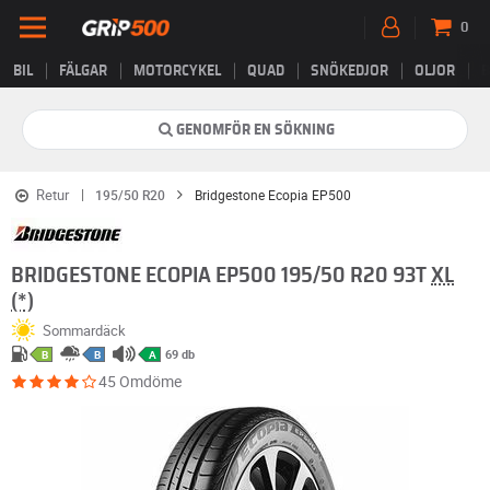
0
BIL
FÄLGAR
MOTORCYKEL
QUAD
SNÖKEDJOR
OLJOR
B
GENOMFÖR EN SÖKNING
Retur
195/50 R20
Bridgestone Ecopia EP500
BRIDGESTONE ECOPIA EP500 195/50 R20 93T
XL
(*)
Sommardäck
69 db
B
B
A
45 Omdöme