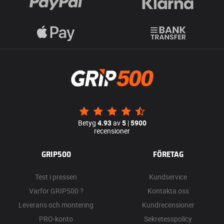
Betyg
4.93
av
5
|
5900
recensioner
GRIP500
FÖRETAG
Test i pressen
Kundservice
Varför GRIP500 ?
Kontakta oss
Leverans och montering
Kundrecensioner
PRO-konto
Sekretesspolicy