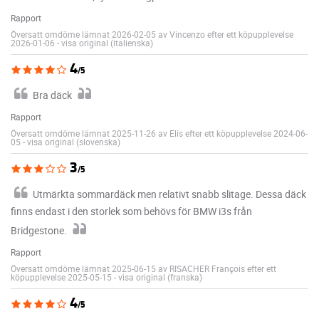
Rapport
Översatt omdöme lämnat 2026-02-05 av Vincenzo efter ett köpupplevelse
2026-01-06
-
visa original (italienska)
4
/5
Bra däck
Rapport
Översatt omdöme lämnat 2025-11-26 av Elis efter ett köpupplevelse 2024-06-
05
-
visa original (slovenska)
3
/5
Utmärkta sommardäck men relativt snabb slitage. Dessa däck
finns endast i den storlek som behövs för BMW i3s från
Bridgestone.
Rapport
Översatt omdöme lämnat 2025-06-15 av RISACHER François efter ett
köpupplevelse 2025-05-15
-
visa original (franska)
4
/5