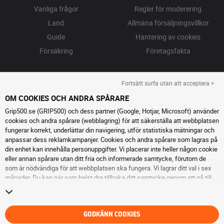
Vanliga frågor
Regler för moderering
Land
Allmäna försäljningsvillkor
Guide
Hantering av cookies
Försäkring
Företagsfakta
Fortsätt surfa utan att acceptera >
OM COOKIES OCH ANDRA SPÅRARE
Grip500.se (GRIP500) och dess partner (Google, Hotjar, Microsoft) använder
cookies och andra spårare (webblagring) för att säkerställa att webbplatsen
fungerar korrekt, underlättar din navigering, utför statistiska mätningar och
anpassar dess reklamkampanjer. Cookies och andra spårare som lagras på
din enhet kan innehålla personuppgifter. Vi placerar inte heller någon cookie
eller annan spårare utan ditt fria och informerade samtycke, förutom de
som är nödvändiga för att webbplatsen ska fungera. Vi lagrar ditt val i sex
månader. Du kan när som helst dra tillbaka ditt samtycke genom att gå till
sidan cookies och andra spårare
. Du kan välja att fortsätta surfa utan att
acceptera cookies eller andra spårare. Vägran hindrar inte tillgång till
tjänsterna GRIP500. För ytterligare information hänvisar vi till
sidan för
cookies och andra spårare
.
GODKÄNN COOKIES