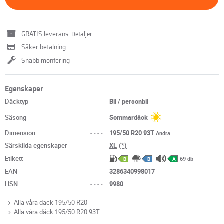
GRATIS leverans.
Detaljer
Säker betalning
Snabb montering
Egenskaper
Däcktyp
----
Bil / personbil
Säsong
----
Sommardäck
Dimension
----
195/50 R20 93T
Ändra
Särskilda egenskaper
----
XL
(*)
Etikett
----
69 db
B
B
A
EAN
----
3286340998017
HSN
----
9980
Alla våra däck 195/50 R20
Alla våra däck 195/50 R20 93T