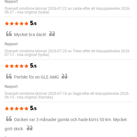
Rapport
Översatt omdöme lämnat 2026-07-22 av Leisle efter ett köpupplevelse 2026-
06-21
-
visa original (tyska)
5
/5
Mycket bra däck!
Rapport
Översatt omdöme lämnat 2026-07-20 av Treso efter ett köpupplevelse 2026-
07-12
-
visa original (tyska)
5
/5
Perfekt för en GLE AMG
Rapport
Översatt omdöme lämnat 2026-07-16 av Gege efter ett köpupplevelse 2026-
06-15
-
visa original (franska)
5
/5
Däcken var 3 månader gamla och hade körts 50 km. Mycket
gott skick.