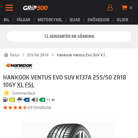
0
BIL
FÄLGAR
MOTORCYKEL
QUAD
SNÖKEDJOR
OLJOR
B
GENOMFÖR EN SÖKNING
Retur
255/50 ZR18
Hankook Ventus Evo SUV K137A
HANKOOK VENTUS EVO SUV K137A 255/50 ZR18
106Y
XL
FSL
Sommardäck
71 db
C
A
B
69 Omdöme