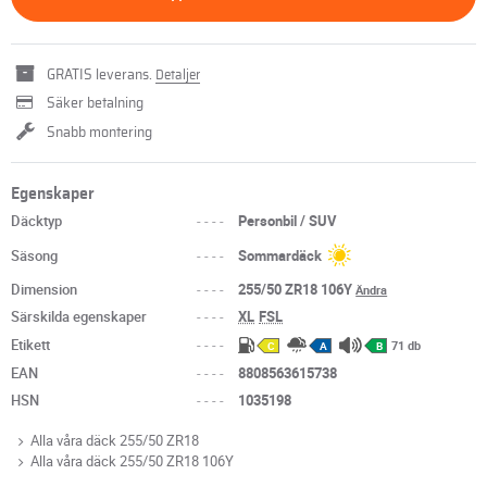
GRATIS leverans.
Detaljer
Säker betalning
Snabb montering
Egenskaper
Däcktyp
----
Personbil / SUV
Säsong
----
Sommardäck
Dimension
----
255/50 ZR18 106Y
Ändra
Särskilda egenskaper
----
XL
FSL
Etikett
----
71 db
C
A
B
EAN
----
8808563615738
HSN
----
1035198
Alla våra däck 255/50 ZR18
Alla våra däck 255/50 ZR18 106Y