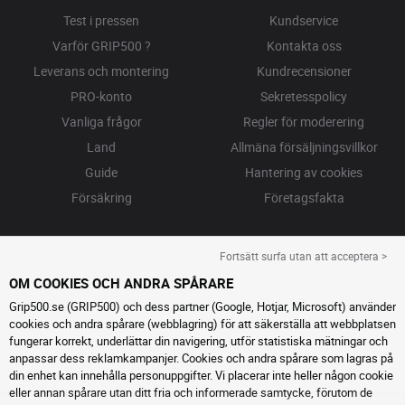
Test i pressen
Kundservice
Varför GRIP500 ?
Kontakta oss
Leverans och montering
Kundrecensioner
PRO-konto
Sekretesspolicy
Vanliga frågor
Regler för moderering
Land
Allmäna försäljningsvillkor
Guide
Hantering av cookies
Försäkring
Företagsfakta
Fortsätt surfa utan att acceptera >
OM COOKIES OCH ANDRA SPÅRARE
Grip500.se (GRIP500) och dess partner (Google, Hotjar, Microsoft) använder
cookies och andra spårare (webblagring) för att säkerställa att webbplatsen
fungerar korrekt, underlättar din navigering, utför statistiska mätningar och
anpassar dess reklamkampanjer. Cookies och andra spårare som lagras på
din enhet kan innehålla personuppgifter. Vi placerar inte heller någon cookie
eller annan spårare utan ditt fria och informerade samtycke, förutom de