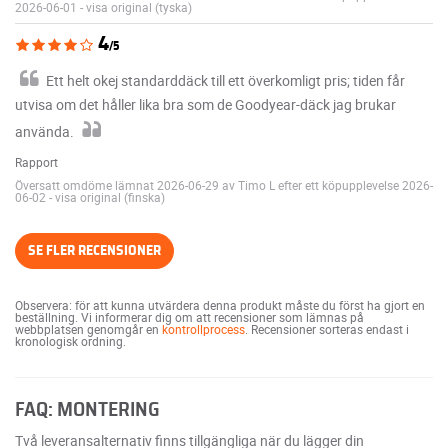
2026-06-01
-
visa original (tyska)
4
/5
Ett helt okej standarddäck till ett överkomligt pris; tiden får
utvisa om det håller lika bra som de Goodyear-däck jag brukar
använda.
Rapport
Översatt omdöme lämnat 2026-06-29 av Timo L efter ett köpupplevelse 2026-
06-02
-
visa original (finska)
SE FLER RECENSIONER
Observera: för att kunna utvärdera denna produkt måste du först ha gjort en
beställning. Vi informerar dig om att recensioner som lämnas på
webbplatsen genomgår en
kontrollprocess
. Recensioner sorteras endast i
kronologisk ordning.
FAQ: MONTERING
Två leveransalternativ finns tillgängliga när du lägger din