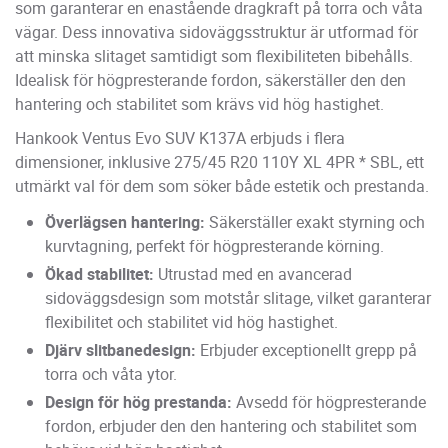
som garanterar en enastående dragkraft på torra och våta
vägar. Dess innovativa sidoväggsstruktur är utformad för
att minska slitaget samtidigt som flexibiliteten bibehålls.
Idealisk för högpresterande fordon, säkerställer den den
hantering och stabilitet som krävs vid hög hastighet.
Hankook Ventus Evo SUV K137A erbjuds i flera
dimensioner, inklusive 275/45 R20 110Y XL 4PR * SBL, ett
utmärkt val för dem som söker både estetik och prestanda.
Överlägsen hantering:
Säkerställer exakt styrning och
kurvtagning, perfekt för högpresterande körning.
Ökad stabilitet:
Utrustad med en avancerad
sidoväggsdesign som motstår slitage, vilket garanterar
flexibilitet och stabilitet vid hög hastighet.
Djärv slitbanedesign:
Erbjuder exceptionellt grepp på
torra och våta ytor.
Design för hög prestanda:
Avsedd för högpresterande
fordon, erbjuder den den hantering och stabilitet som