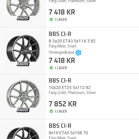
Färg Grått, Platinium, Silver
7 418 KR
I LAGER
BBS CI-R
8.5x20 ET43 5x114.3 82
Färg Matt, Svart
Vintergodkänd
7 418 KR
I LAGER
BBS CI-R
10x20 ET25 5x112 82
Färg Grått, Platinium, Silver
7 852 KR
I LAGER
BBS CI-R
8x19 ET45 5x108 70
Färg Matt, Svart