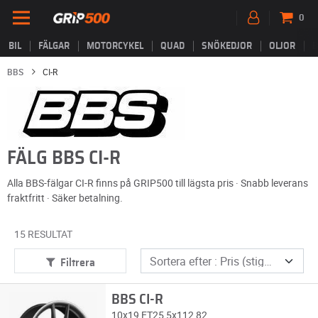
0
BIL
FÄLGAR
MOTORCYKEL
QUAD
SNÖKEDJOR
OLJOR
B
BBS
CI-R
FÄLG BBS CI-R
Alla BBS-fälgar CI-R finns på GRIP500 till lägsta pris · Snabb leverans
fraktfritt · Säker betalning.
15 RESULTAT
Filtrera
BBS CI-R
10x19 ET25 5x112 82