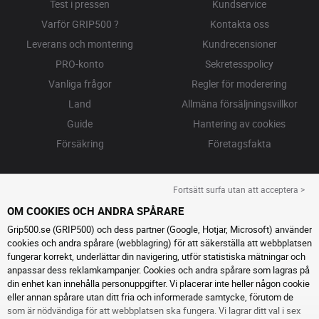
Test i pressen
Kundservice
Varför GRIP500 ?
Kontakta oss
Leverans och montering
Kundrecensioner
PRO-konto
Sekretesspolicy
Vanliga frågor
Regler för moderering
Land
Allmäna försäljningsvillkor
Guide
Hantering av cookies
Försäkring
Företagsfakta
Fortsätt surfa utan att acceptera >
OM COOKIES OCH ANDRA SPÅRARE
Grip500.se (GRIP500) och dess partner (Google, Hotjar, Microsoft) använder
cookies och andra spårare (webblagring) för att säkerställa att webbplatsen
fungerar korrekt, underlättar din navigering, utför statistiska mätningar och
anpassar dess reklamkampanjer. Cookies och andra spårare som lagras på
din enhet kan innehålla personuppgifter. Vi placerar inte heller någon cookie
eller annan spårare utan ditt fria och informerade samtycke, förutom de
som är nödvändiga för att webbplatsen ska fungera. Vi lagrar ditt val i sex