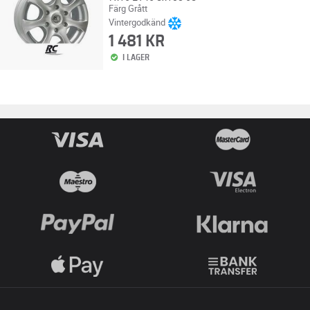
Färg Grått
Vintergodkänd
1 481 KR
I LAGER