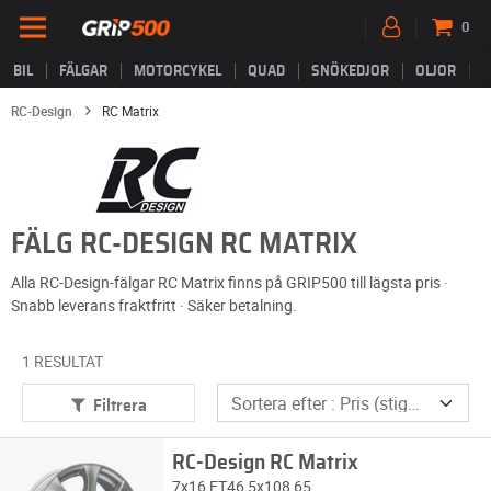
0
BIL
FÄLGAR
MOTORCYKEL
QUAD
SNÖKEDJOR
OLJOR
B
RC-Design
RC Matrix
FÄLG RC-DESIGN RC MATRIX
Alla RC-Design-fälgar RC Matrix finns på GRIP500 till lägsta pris ·
Snabb leverans fraktfritt · Säker betalning.
1 RESULTAT
Filtrera
RC-Design RC Matrix
7x16 ET46 5x108 65