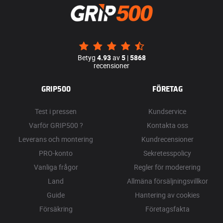
Betyg
4.93
av
5
|
5868
recensioner
GRIP500
FÖRETAG
Test i pressen
Kundservice
Varför GRIP500 ?
Kontakta oss
Leverans och montering
Kundrecensioner
PRO-konto
Sekretesspolicy
Vanliga frågor
Regler för moderering
Land
Allmäna försäljningsvillkor
Guide
Hantering av cookies
Försäkring
Företagsfakta