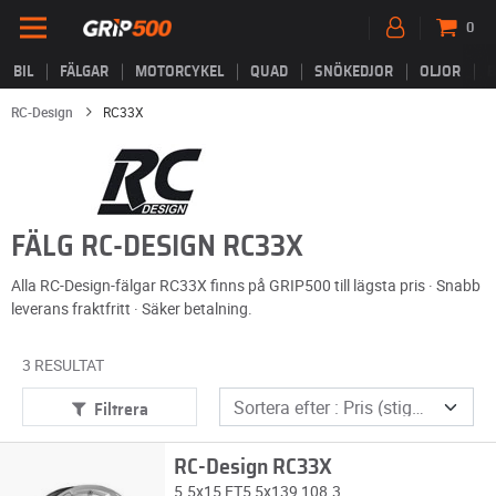
0
BIL
FÄLGAR
MOTORCYKEL
QUAD
SNÖKEDJOR
OLJOR
B
RC-Design
RC33X
FÄLG RC-DESIGN RC33X
Alla RC-Design-fälgar RC33X finns på GRIP500 till lägsta pris · Snabb
leverans fraktfritt · Säker betalning.
3 RESULTAT
Filtrera
RC-Design RC33X
5.5x15 ET5 5x139 108.3