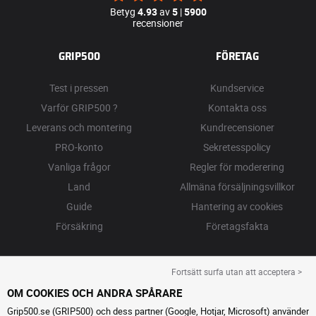
Betyg
4.93
av
5
|
5900
recensioner
GRIP500
FÖRETAG
Test i pressen
Kundservice
Varför GRIP500 ?
Kontakta oss
Leverans och montering
Kundrecensioner
PRO-konto
Sekretesspolicy
Vanliga frågor
Regler för moderering
Land
Allmäna försäljningsvillkor
Guide
Hantering av cookies
Försäkring
Företagsfakta
Fortsätt surfa utan att acceptera >
OM COOKIES OCH ANDRA SPÅRARE
Grip500.se (GRIP500) och dess partner (Google, Hotjar, Microsoft) använder