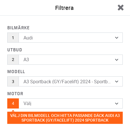
Filtrera
0
BIL
FÄLGAR
MOTORCYKEL
QUAD
SNÖKEDJOR
OLJOR
B
BILMÄRKE
A3
Sportback (GY/Facelift) 2024 - Sportback
DÄCK TILL DIN AUDI A3 SPORTBACK
UTBUD
(GY/FACELIFT) 2024 - SPORTBACK
Hitta alla däck som passar till din Audi A3 Sportback (GY/Facelift)
2024 - Sportback på GRIP500 · Snabb leverans fraktfritt · säker
MODELL
betalning.
MOTOR
VÄLJ DITT FORDON OCH UPPTÄCK KOMPATIBLA DÄCK
VÄLJ DIN BILMODELL OCH HITTA PASSANDE DÄCK AUDI A3
Filtrera
SPORTBACK (GY/FACELIFT) 2024 SPORTBACK