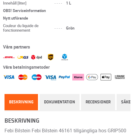
Innehåll [liter]
----
1 L
OBS! Serviceinformation
Nytt utförande
Couleur du liquide de
----
Grön
fonctionnement
Våra partners
Våra betalningsmetoder
BESKRIVNING
DOKUMENTATION
RECENSIONER
SÄKER
BESKRIVNING
Febi Bilstein Febi Bilstein 46161 tillgängliga hos GRIP500