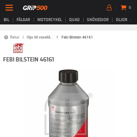
0
BIL
FÄLGAR
MOTORCYKEL
QUAD
SNÖKEDJOR
OLJOR
B
Retur
Olja till växellå...
Febi Bilstein 46161
FEBI BILSTEIN 46161