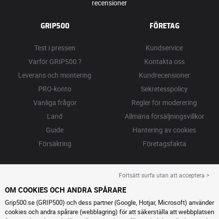
recensioner
GRIP500
FÖRETAG
Test i pressen
Kundservice
Varför GRIP500 ?
Kontakta oss
Leverans och montering
Kundrecensioner
PRO-konto
Sekretesspolicy
Vanliga frågor
Regler för moderering
Land
Allmäna försäljningsvillkor
Guide
Hantering av cookies
Försäkring
Företagsfakta
Fortsätt surfa utan att acceptera >
OM COOKIES OCH ANDRA SPÅRARE
Grip500.se (GRIP500) och dess partner (Google, Hotjar, Microsoft) använder
cookies och andra spårare (webblagring) för att säkerställa att webbplatsen