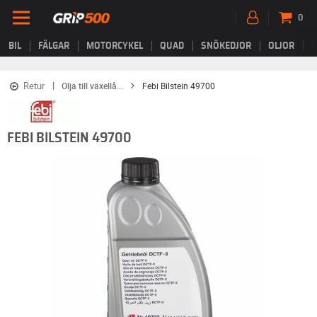
0
BIL
FÄLGAR
MOTORCYKEL
QUAD
SNÖKEDJOR
OLJOR
B
Retur
Olja till växellå...
Febi Bilstein 49700
FEBI BILSTEIN 49700