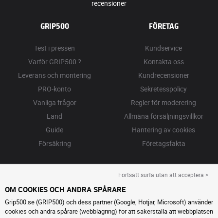
recensioner
GRIP500
FÖRETAG
Test i pressen
Kundservice
Varför GRIP500 ?
Kontakta oss
Leverans och montering
Kundrecensioner
PRO-konto
Sekretesspolicy
Vanliga frågor
Regler för moderering
Land
Allmäna försäljningsvillkor
Guide
Hantering av cookies
Försäkring
Företagsfakta
Fortsätt surfa utan att acceptera >
OM COOKIES OCH ANDRA SPÅRARE
Grip500.se (GRIP500) och dess partner (Google, Hotjar, Microsoft) använder
cookies och andra spårare (webblagring) för att säkerställa att webbplatsen