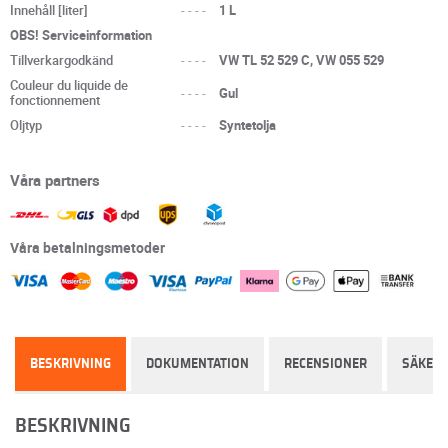
Innehåll [liter]
----
1 L
OBS! Serviceinformation
Tillverkargodkänd
----
VW TL 52 529 C, VW 055 529
Couleur du liquide de
----
Gul
fonctionnement
Oljtyp
----
Syntetolja
Våra partners
Våra betalningsmetoder
BESKRIVNING
DOKUMENTATION
RECENSIONER
SÄKER
BESKRIVNING