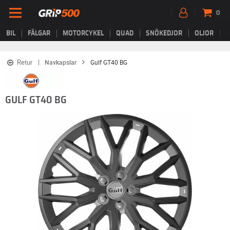
0
BIL
FÄLGAR
MOTORCYKEL
QUAD
SNÖKEDJOR
OLJOR
B
Retur
Navkapslar
Gulf GT40 BG
GULF GT40 BG