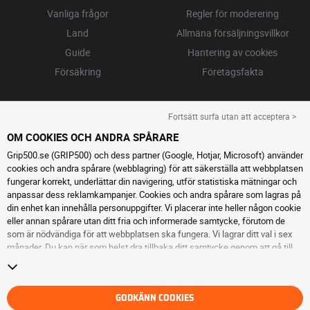
Vanliga frågor
Regler för moderering
Land
Allmäna försäljningsvillkor
Guide
Hantering av cookies
Försäkring
Företagsfakta
Fortsätt surfa utan att acceptera >
OM COOKIES OCH ANDRA SPÅRARE
Grip500.se (GRIP500) och dess partner (Google, Hotjar, Microsoft) använder
cookies och andra spårare (webblagring) för att säkerställa att webbplatsen
fungerar korrekt, underlättar din navigering, utför statistiska mätningar och
anpassar dess reklamkampanjer. Cookies och andra spårare som lagras på
din enhet kan innehålla personuppgifter. Vi placerar inte heller någon cookie
eller annan spårare utan ditt fria och informerade samtycke, förutom de
som är nödvändiga för att webbplatsen ska fungera. Vi lagrar ditt val i sex
månader. Du kan när som helst dra tillbaka ditt samtycke genom att gå till
sidan cookies och andra spårare
. Du kan välja att fortsätta surfa utan att
acceptera cookies eller andra spårare. Vägran hindrar inte tillgång till
tjänsterna GRIP500. För ytterligare information hänvisar vi till
sidan för
cookies och andra spårare
.
GODKÄNN COOKIES