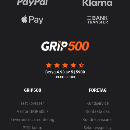
Betyg
4.93
av
5
|
5900
recensioner
GRIP500
FÖRETAG
Test i pressen
Kundservice
Varför GRIP500 ?
Kontakta oss
Leverans och montering
Kundrecensioner
PRO-konto
Sekretesspolicy