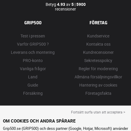
Betyg
4.93
av
5
|
5900
recensioner
GRIP500
FÖRETAG
Test i pressen
Kundservice
Varför GRIP500 ?
Kontakta oss
Leverans och montering
Kundrecensioner
PRO-konto
Sekretesspolicy
Vanliga frågor
Regler för moderering
Land
Allmäna försäljningsvillkor
Guide
Hantering av cookies
Försäkring
Företagsfakta
Fortsätt surfa utan att acceptera >
OM COOKIES OCH ANDRA SPÅRARE
Grip500.se (GRIP500) och dess partner (Google, Hotjar, Microsoft) använder