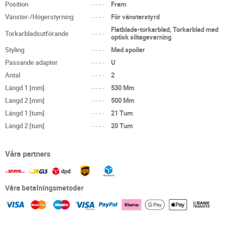
Position
----
Fram
Vänster-/Högerstyrning
----
För vänsterstyrd
Flatblade-torkarblad, Torkarblad med
Torkarbladsutförande
----
optisk slitagevarning
Styling
----
Med spoiler
Passande adapter
----
U
Antal
----
2
Längd 1 [mm]
----
530 Mm
Längd 2 [mm]
----
500 Mm
Längd 1 [tum]
----
21 Tum
Längd 2 [tum]
----
20 Tum
Våra partners
Våra betalningsmetoder