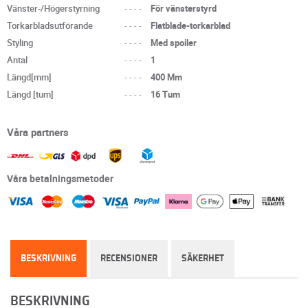
Vänster-/Högerstyrning
----
För vänsterstyrd
Torkarbladsutförande
----
Flatblade-torkarblad
Styling
----
Med spoiler
Antal
----
1
Längd[mm]
----
400 Mm
Längd [tum]
----
16 Tum
Våra partners
Våra betalningsmetoder
BESKRIVNING
RECENSIONER
SÄKERHET
BESKRIVNING