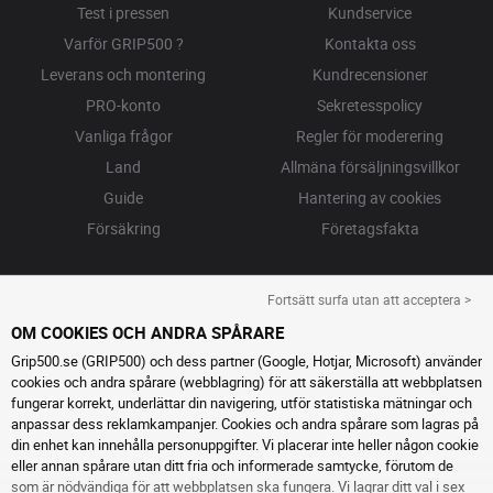
Test i pressen
Kundservice
Varför GRIP500 ?
Kontakta oss
Leverans och montering
Kundrecensioner
PRO-konto
Sekretesspolicy
Vanliga frågor
Regler för moderering
Land
Allmäna försäljningsvillkor
Guide
Hantering av cookies
Försäkring
Företagsfakta
Fortsätt surfa utan att acceptera >
OM COOKIES OCH ANDRA SPÅRARE
Grip500.se (GRIP500) och dess partner (Google, Hotjar, Microsoft) använder
cookies och andra spårare (webblagring) för att säkerställa att webbplatsen
fungerar korrekt, underlättar din navigering, utför statistiska mätningar och
anpassar dess reklamkampanjer. Cookies och andra spårare som lagras på
din enhet kan innehålla personuppgifter. Vi placerar inte heller någon cookie
eller annan spårare utan ditt fria och informerade samtycke, förutom de
som är nödvändiga för att webbplatsen ska fungera. Vi lagrar ditt val i sex