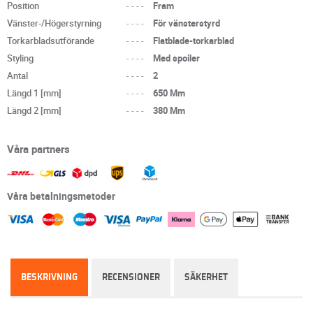
Position
----
Fram
Vänster-/Högerstyrning
----
För vänsterstyrd
Torkarbladsutförande
----
Flatblade-torkarblad
Styling
----
Med spoiler
Antal
----
2
Längd 1 [mm]
----
650 Mm
Längd 2 [mm]
----
380 Mm
Våra partners
Våra betalningsmetoder
BESKRIVNING
RECENSIONER
SÄKERHET