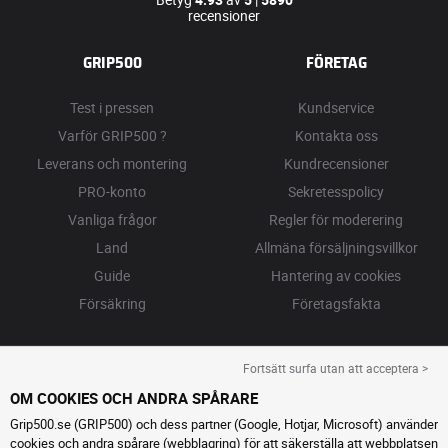
recensioner
GRIP500
FÖRETAG
Test i pressen
Kundservice
Varför GRIP500 ?
Kontakta oss
Leverans och montering
Kundrecensioner
PRO-konto
Sekretesspolicy
Vanliga frågor
Regler för moderering
Land
Allmäna försäljningsvillkor
Guide
Hantering av cookies
Försäkring
Företagsfakta
Fortsätt surfa utan att acceptera >
OM COOKIES OCH ANDRA SPÅRARE
Grip500.se (GRIP500) och dess partner (Google, Hotjar, Microsoft) använder
cookies och andra spårare (webblagring) för att säkerställa att webbplatsen