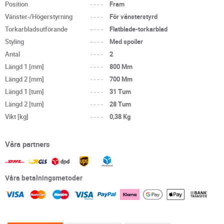
Position
----
Fram
Vänster-/Högerstyrning
----
För vänsterstyrd
Torkarbladsutförande
----
Flatblade-torkarblad
Styling
----
Med spoiler
Antal
----
2
Längd 1 [mm]
----
800 Mm
Längd 2 [mm]
----
700 Mm
Längd 1 [tum]
----
31 Tum
Längd 2 [tum]
----
28 Tum
Vikt [kg]
----
0,38 Kg
Våra partners
Våra betalningsmetoder