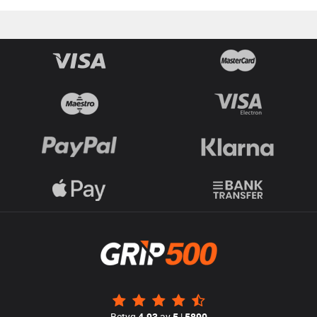
Betyg
4.93
av
5
|
5890