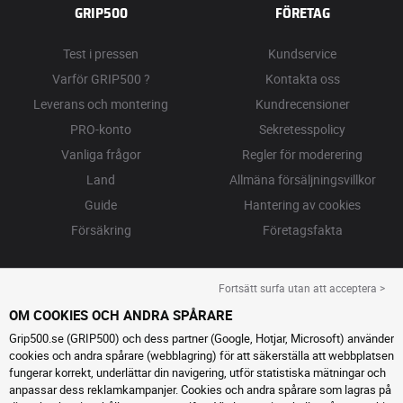
GRIP500
FÖRETAG
Test i pressen
Kundservice
Varför GRIP500 ?
Kontakta oss
Leverans och montering
Kundrecensioner
PRO-konto
Sekretesspolicy
Vanliga frågor
Regler för moderering
Land
Allmäna försäljningsvillkor
Guide
Hantering av cookies
Försäkring
Företagsfakta
Fortsätt surfa utan att acceptera >
OM COOKIES OCH ANDRA SPÅRARE
Grip500.se (GRIP500) och dess partner (Google, Hotjar, Microsoft) använder
cookies och andra spårare (webblagring) för att säkerställa att webbplatsen
fungerar korrekt, underlättar din navigering, utför statistiska mätningar och
anpassar dess reklamkampanjer. Cookies och andra spårare som lagras på