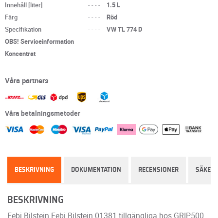
Innehåll [liter]
----
1.5 L
Färg
----
Röd
Specifikation
----
VW TL 774 D
OBS! Serviceinformation
Koncentrat
Våra partners
Våra betalningsmetoder
BESKRIVNING
DOKUMENTATION
RECENSIONER
SÄKER
BESKRIVNING
Febi Bilstein Febi Bilstein 01381 tillgängliga hos GRIP500