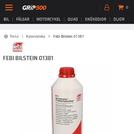
0
BIL
FÄLGAR
MOTORCYKEL
QUAD
SNÖKEDJOR
OLJOR
B
Retur
Kylarvätska
Febi Bilstein 01381
FEBI BILSTEIN 01381