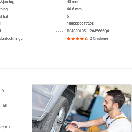
skjutning
----
45 mm
rning
----
66.6 mm
l hål
----
5
N
----
1000000017298
N
----
B04080185112045666Q0
danteckningar
----
2 Omdöme
din
till
er att