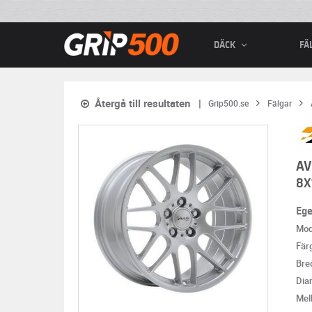
DÄCK
FÄ
Återgå till resultaten
Grip500.se
Fälgar
AV
8X
Eg
Mod
Fär
Bre
Dia
Mel