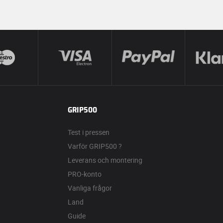
GRIP500
Test i pressen
Varför GRIP500 ?
Leverans och montering
PRO-konto
Vanliga frågor
Land
Guide