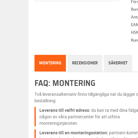
För
Bor
Anta
EA
HS
Kun
MONTERING
RECENSIONER
SÄKERHET
FAQ: MONTERING
Två leveransalternativ finns tillgängliga när du lägger 
beställning:
Leverans till valfri adress:
du kan ta med dina fälgar 
någon av våra partnercenter för att utföra
monteringstjänsten.
Leverans till en monteringsstation:
partnern komm