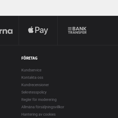
FÖRETAG
Kundservice
Kontakta oss
Kundrecensioner
Sekretesspolicy
Regler för moderering
Allmäna försäljningsvillkor
Hantering av cookies