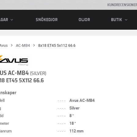
KUNDRECENSIONE
SNÖKEDJOR
OLJOR
LGAR
BUTIK
Avus
AC-MB4
8x18 ET45 5x112 66.6
US AC-MB4
(SILVER)
18 ET45 5X112 66.6
enskaper
ell
----
Avus AC-MB4
g
----
Silver
dd
----
8 "
meter
----
18 "
lanrum
----
112 mm