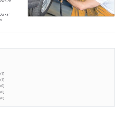
 boka en
 Du kan
t.
(1)
(1)
(0)
(0)
(0)