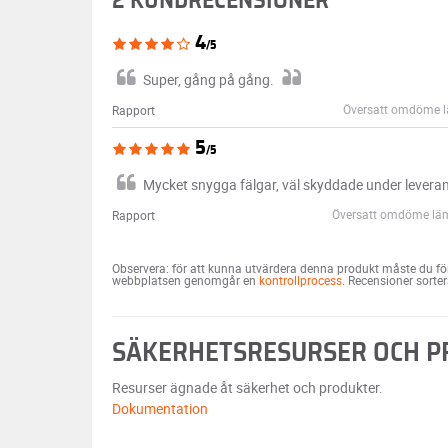
2 KUNDRECENSIONER
4
/5
Super, gång på gång.
Översatt omdöme lä
Rapport
5
/5
Mycket snygga fälgar, väl skyddade under levera
Översatt omdöme läm
Rapport
Observera: för att kunna utvärdera denna produkt måste du för
webbplatsen genomgår en
kontrollprocess
. Recensioner sorte
SÄKERHETSRESURSER OCH 
Resurser ägnade åt säkerhet och produkter.
Dokumentation