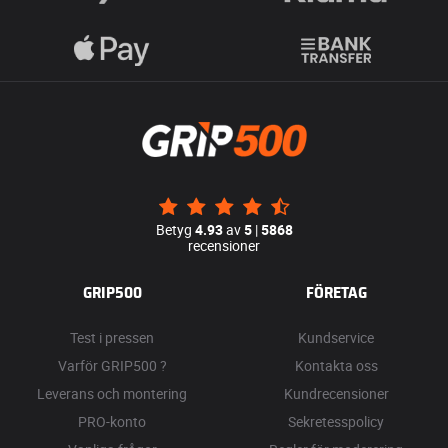
Betyg
4.93
av
5
|
5868
recensioner
GRIP500
FÖRETAG
Test i pressen
Kundservice
Varför GRIP500 ?
Kontakta oss
Leverans och montering
Kundrecensioner
PRO-konto
Sekretesspolicy