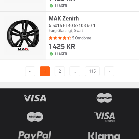
I LAGER
MAK Zenith
6.5x15 ET40 5x108 60.1
Färg Glansigt, Svart
5 Omdöme
1 425 KR
I LAGER
«
1
2
…
115
»