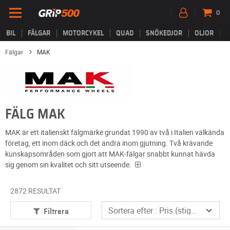
0
BIL
FÄLGAR
MOTORCYKEL
QUAD
SNÖKEDJOR
OLJOR
B
Fälgar
MAK
FÄLG MAK
MAK är ett italienskt fälgmärke grundat 1990 av två i Italien välkända
företag, ett inom däck och det andra inom gjutning. Två krävande
kunskapsområden som gjort att MAK-fälgar snabbt kunnat hävda
sig genom sin kvalitet och sitt utseende.
2872 RESULTAT
Filtrera