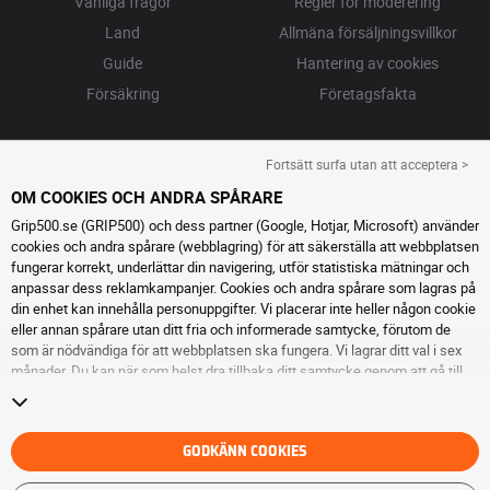
Vanliga frågor
Regler för moderering
Land
Allmäna försäljningsvillkor
Guide
Hantering av cookies
Försäkring
Företagsfakta
Fortsätt surfa utan att acceptera >
OM COOKIES OCH ANDRA SPÅRARE
Grip500.se (GRIP500) och dess partner (Google, Hotjar, Microsoft) använder
cookies och andra spårare (webblagring) för att säkerställa att webbplatsen
fungerar korrekt, underlättar din navigering, utför statistiska mätningar och
anpassar dess reklamkampanjer. Cookies och andra spårare som lagras på
din enhet kan innehålla personuppgifter. Vi placerar inte heller någon cookie
eller annan spårare utan ditt fria och informerade samtycke, förutom de
som är nödvändiga för att webbplatsen ska fungera. Vi lagrar ditt val i sex
månader. Du kan när som helst dra tillbaka ditt samtycke genom att gå till
sidan cookies och andra spårare
. Du kan välja att fortsätta surfa utan att
acceptera cookies eller andra spårare. Vägran hindrar inte tillgång till
tjänsterna GRIP500. För ytterligare information hänvisar vi till
sidan för
cookies och andra spårare
.
GODKÄNN COOKIES