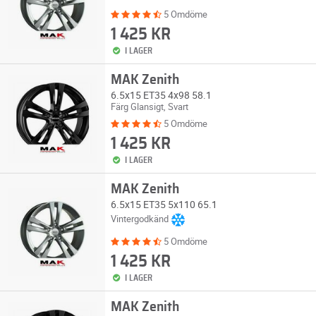
5 Omdöme
1 425 KR
I LAGER
MAK Zenith
6.5x15 ET35 4x98 58.1
Färg Glansigt, Svart
5 Omdöme
1 425 KR
I LAGER
MAK Zenith
6.5x15 ET35 5x110 65.1
Vintergodkänd
5 Omdöme
1 425 KR
I LAGER
MAK Zenith