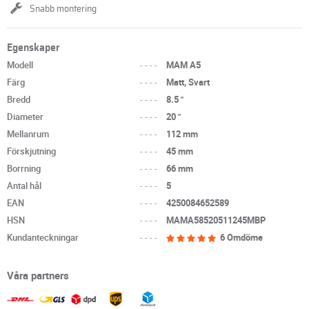
Snabb montering
Egenskaper
Modell
----
MAM A5
Färg
----
Matt, Svart
Bredd
----
8.5 "
Diameter
----
20 "
Mellanrum
----
112 mm
Förskjutning
----
45 mm
Borrning
----
66 mm
Antal hål
----
5
EAN
----
4250084652589
HSN
----
MAMA58520511245MBP
Kundanteckningar
----
6 Omdöme
Våra partners