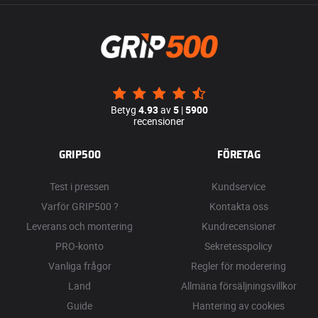
Betyg
4.93
av
5
|
5900
recensioner
GRIP500
FÖRETAG
Test i pressen
Kundservice
Varför GRIP500 ?
Kontakta oss
Leverans och montering
Kundrecensioner
PRO-konto
Sekretesspolicy
Vanliga frågor
Regler för moderering
Land
Allmäna försäljningsvillkor
Guide
Hantering av cookies