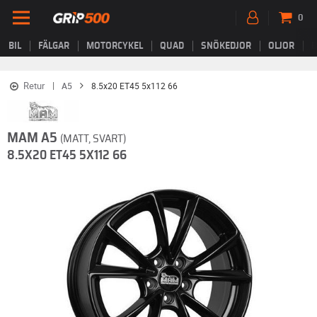
0
BIL
FÄLGAR
MOTORCYKEL
QUAD
SNÖKEDJOR
OLJOR
B
Retur
A5
8.5x20 ET45 5x112 66
MAM A5
(MATT, SVART)
8.5X20 ET45 5X112 66