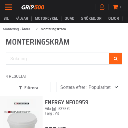
0
BIL
FÄLGAR
MOTORCYKEL
QUAD
SNÖKEDJOR
OLJOR
B
Montering - Åtdra...
Monteringskräm
MONTERINGSKRÄM
4 RESULTAT
Filtrera
ENERGY NE00959
Vikt [g] : 5375 G
Färg : Vit