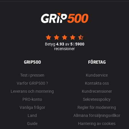
Betyg
4.93
av
5
|
5900
recensioner
GRIP500
FÖRETAG
Test i pressen
Kundservice
Varför GRIP500 ?
Kontakta oss
Leverans och montering
Kundrecensioner
PRO-konto
Sekretesspolicy
Vanliga frågor
Regler för moderering
Land
Allmäna försäljningsvillkor
Guide
Hantering av cookies