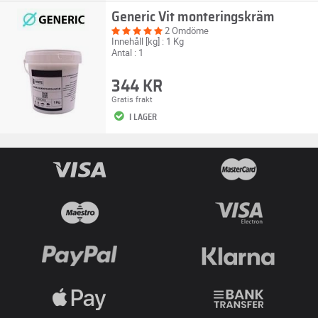
Generic Vit monteringskräm
2 Omdöme
Innehåll [kg] : 1 Kg
Antal : 1
344 KR
Gratis frakt
I LAGER