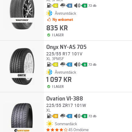
72 db
C
B
B
Åretruntdäck
Ny ankomst
835 KR
I LAGER
Onyx NY-AS 705
225/55 R17 101V
XL
3PMSF
72 db
C
C
B
Åretruntdäck
1 097 KR
I LAGER
Ovation VI-388
225/55 ZR17 101W
XL
72 db
D
C
B
Sommardäck
45 Omdöme