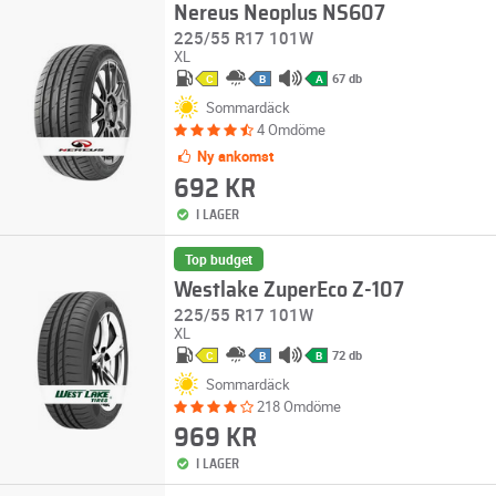
Nereus Neoplus NS607
225/55 R17 101W
XL
67 db
C
B
A
Sommardäck
4 Omdöme
Ny ankomst
692 KR
I LAGER
Top budget
Westlake ZuperEco Z-107
225/55 R17 101W
XL
72 db
C
B
B
Sommardäck
218 Omdöme
969 KR
I LAGER