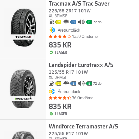
Tracmax A/S Trac Saver
225/55 ZR17 101W
XL
3PMSF
72 db
C
B
B
Åretruntdäck
1330 Omdöme
835 KR
I LAGER
Landspider Eurotraxx A/S
225/55 R17 101W
XL
3PMSF
72 db
C
B
B
Åretruntdäck
36 Omdöme
835 KR
I LAGER
Windforce Terramaster A/S
225/55 R17 101W
XL
3PMSF