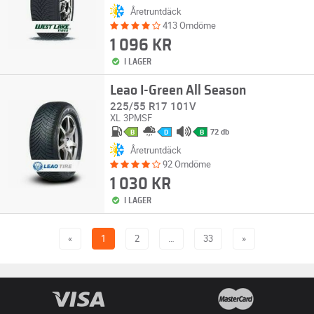
Åretruntdäck
413 Omdöme
1 096 KR
I LAGER
Leao I-Green All Season
225/55 R17 101V
XL
3PMSF
72 db
B
D
B
Åretruntdäck
92 Omdöme
1 030 KR
I LAGER
«
1
2
…
33
»