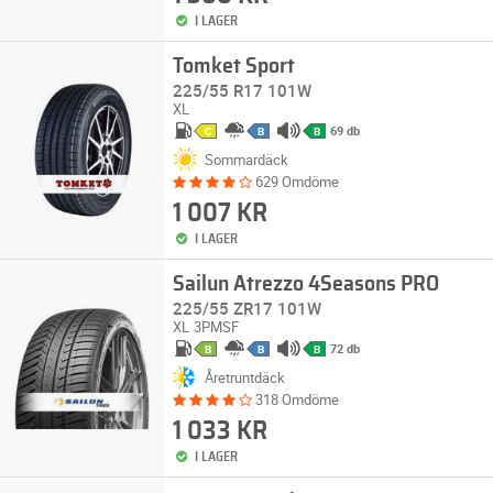
I LAGER
Tomket Sport
225/55 R17 101W
XL
69 db
C
B
B
Sommardäck
629 Omdöme
1 007 KR
I LAGER
Sailun Atrezzo 4Seasons PRO
225/55 ZR17 101W
XL
3PMSF
72 db
B
B
B
Åretruntdäck
318 Omdöme
1 033 KR
I LAGER