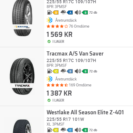
225/55 R17C 109/107H
8PR
3PMSF
72 db
D
A
B
Åretruntdäck
76 Omdöme
1 569 KR
I LAGER
Tracmax A/S Van Saver
225/55 R17C 109/107H
8PR
3PMSF
72 db
C
B
B
Åretruntdäck
169 Omdöme
1 387 KR
I LAGER
Westlake All Season Elite Z-401
225/55 R17 101W
XL
3PMSF
72 db
C
C
B