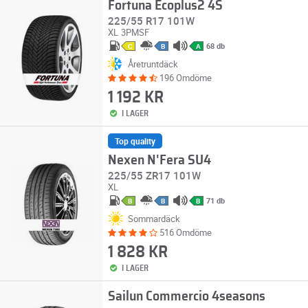
Fortuna Ecoplus2 4S
225/55 R17 101W
XL
3PMSF
68 db
C
B
A
Åretruntdäck
196 Omdöme
1 192 KR
I LAGER
Top quality
Nexen N'Fera SU4
225/55 ZR17 101W
XL
71 db
B
B
B
Sommardäck
516 Omdöme
1 828 KR
I LAGER
Sailun Commercio 4seasons