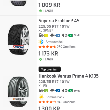
1 009 KR
I LAGER
Superia Ecoblue2 4S
225/55 R17 101W
XL
3PMSF
68 db
C
B
A
Åretruntdäck
239 Omdöme
1 173 KR
I LAGER
Top premium
Hankook Ventus Prime 4 K135
225/55 R17 101W
XL
FR
69 db
B
A
A
Sommardäck
942 Omdöme
1 300 KR