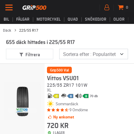
0
BIL
FÄLGAR
MOTORCYKEL
QUAD
SNÖKEDJOR
OLJOR
B
Däck
225/55 R17
655 däck hittades i 225/55 R17
Filtrera
Grip500 Val
Vittos VSU01
225/55 ZR17 101W
XL
70 db
C
B
B
Sommardäck
9 Omdöme
Ny ankomst
720 KR
I LAGER