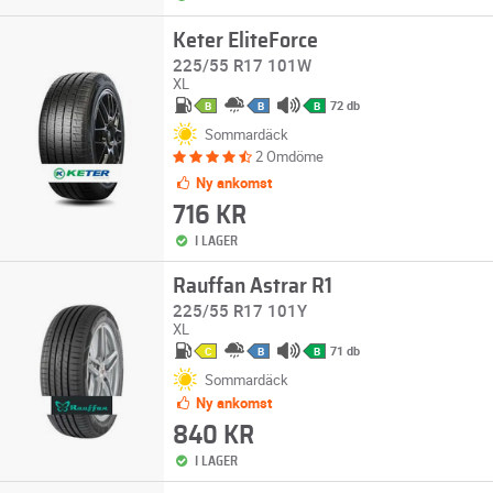
Keter EliteForce
225/55 R17 101W
XL
72 db
B
B
B
Sommardäck
2 Omdöme
Ny ankomst
716 KR
I LAGER
Rauffan Astrar R1
225/55 R17 101Y
XL
71 db
C
B
B
Sommardäck
Ny ankomst
840 KR
I LAGER