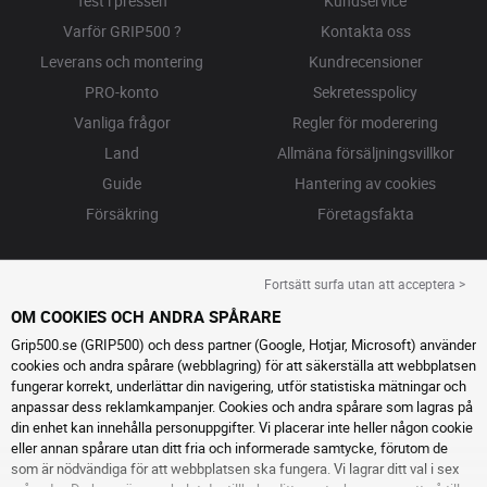
Test i pressen
Kundservice
Varför GRIP500 ?
Kontakta oss
Leverans och montering
Kundrecensioner
PRO-konto
Sekretesspolicy
Vanliga frågor
Regler för moderering
Land
Allmäna försäljningsvillkor
Guide
Hantering av cookies
Försäkring
Företagsfakta
Fortsätt surfa utan att acceptera >
OM COOKIES OCH ANDRA SPÅRARE
Grip500.se (GRIP500) och dess partner (Google, Hotjar, Microsoft) använder
cookies och andra spårare (webblagring) för att säkerställa att webbplatsen
fungerar korrekt, underlättar din navigering, utför statistiska mätningar och
anpassar dess reklamkampanjer. Cookies och andra spårare som lagras på
din enhet kan innehålla personuppgifter. Vi placerar inte heller någon cookie
eller annan spårare utan ditt fria och informerade samtycke, förutom de
som är nödvändiga för att webbplatsen ska fungera. Vi lagrar ditt val i sex