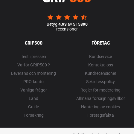
Betyg
4.93
av
5
|
5890
recensioner
GRIP500
FÖRETAG
Test i pressen
Kundservice
Varför GRIP500 ?
Kontakta oss
Leverans och montering
Kundrecensioner
PRO-konto
Sekretesspolicy
Vanliga frågor
Regler för moderering
Land
Allmäna försäljningsvillkor
Guide
Hantering av cookies
Försäkring
Företagsfakta