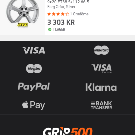
9x20 ET38 5x112 66.5
Färg Grått, Silver
1 Omdöme
3 303 KR
I LAGER