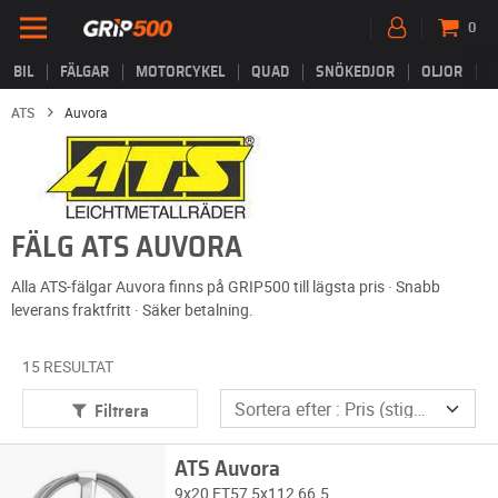
0
BIL
FÄLGAR
MOTORCYKEL
QUAD
SNÖKEDJOR
OLJOR
B
ATS
Auvora
FÄLG ATS AUVORA
Alla ATS-fälgar Auvora finns på GRIP500 till lägsta pris · Snabb
leverans fraktfritt · Säker betalning.
15 RESULTAT
Filtrera
ATS Auvora
9x20 ET57 5x112 66.5