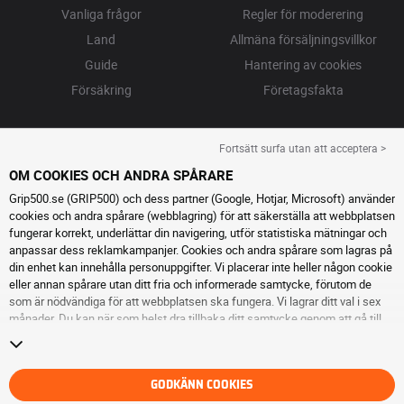
Vanliga frågor
Regler för moderering
Land
Allmäna försäljningsvillkor
Guide
Hantering av cookies
Försäkring
Företagsfakta
Fortsätt surfa utan att acceptera >
OM COOKIES OCH ANDRA SPÅRARE
Grip500.se (GRIP500) och dess partner (Google, Hotjar, Microsoft) använder
cookies och andra spårare (webblagring) för att säkerställa att webbplatsen
fungerar korrekt, underlättar din navigering, utför statistiska mätningar och
anpassar dess reklamkampanjer. Cookies och andra spårare som lagras på
din enhet kan innehålla personuppgifter. Vi placerar inte heller någon cookie
eller annan spårare utan ditt fria och informerade samtycke, förutom de
som är nödvändiga för att webbplatsen ska fungera. Vi lagrar ditt val i sex
månader. Du kan när som helst dra tillbaka ditt samtycke genom att gå till
sidan cookies och andra spårare
. Du kan välja att fortsätta surfa utan att
acceptera cookies eller andra spårare. Vägran hindrar inte tillgång till
tjänsterna GRIP500. För ytterligare information hänvisar vi till
sidan för
cookies och andra spårare
.
GODKÄNN COOKIES