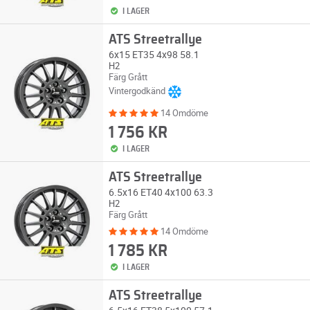
I LAGER
ATS Streetrallye
6x15 ET35 4x98 58.1
H2
Färg Grått
Vintergodkänd
14 Omdöme
1 756 KR
I LAGER
ATS Streetrallye
6.5x16 ET40 4x100 63.3
H2
Färg Grått
14 Omdöme
1 785 KR
I LAGER
ATS Streetrallye