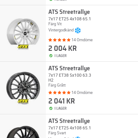
ATS Streetrallye
7x17 ET25 4x108 65.1
Färg Vit
Vintergodkänd
14 Omdöme
2 004 KR
I LAGER
ATS Streetrallye
7x17 ET38 5x100 63.3
H2
Färg Grått
14 Omdöme
2 041 KR
I LAGER
ATS Streetrallye
7x17 ET25 4x108 65.1
Färg Svart