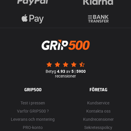
Betyg
4.93
av
5
|
5900
recensioner
GRIP500
FÖRETAG
Test i pressen
Kundservice
Varför GRIP500 ?
Kontakta oss
Leverans och montering
Kundrecensioner
PRO-konto
Sekretesspolicy