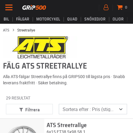
0
BIL
FÄLGAR
MOTORCYKEL
QUAD
SNÖKEDJOR
OLJOR
B
ATS
Streetrallye
FÄLG ATS STREETRALLYE
Alla ATS-fälgar Streetrallye finns på GRIP500 till lägsta pris · Snabb
leverans fraktfritt · Säker betalning.
29 RESULTAT
Filtrera
ATS Streetrallye
6x15 ET38 5x98 58.1