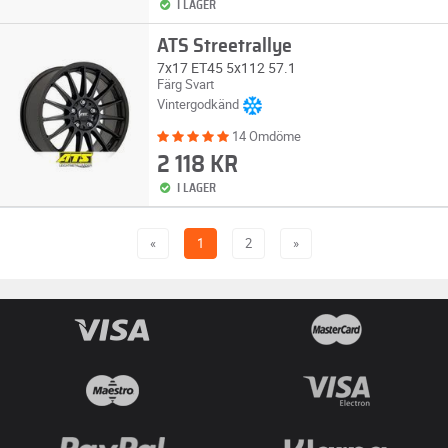
I LAGER
ATS Streetrallye
7x17 ET45 5x112 57.1
Färg Svart
Vintergodkänd
14 Omdöme
2 118 KR
I LAGER
«
1
2
»