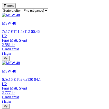
Filtrera
MSW 48
7x17 ET51 5x112 66.46
H2
Färg Matt, Svart
2 581 kr
Gratis frakt
i lager
Vy
MSW 48
6.5x16 ET62 6x130 84.1
H2
Färg Matt, Svart
2 777 kr
Gratis frakt
i lager
Vy