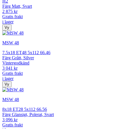
H2
Färg Matt, Svart
2 875 kr
Gratis frakt
i lager
Vy
MSW 48
7.5x18 ET48 5x112 66.46
Färg Grått, Silver
Vintergodkänd
3 041 kr
Gratis frakt
i lager
Vy
MSW 48
8x18 ET28 5x112 66.56
Färg Glansigt, Polerat, Svart
3 096 kr
Gratis frakt