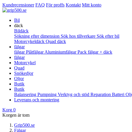
Kundrecensioner
FAQ
För proffs
Kontakt
Mitt konto
Bil
däck
Bildäck
Sökning efter dimension
Sök hos tillverkare
Sök efter bil
Motorcykeldäck
Quad däck
fälgar
fälgar
Plåtfälgar
Aluminiumfälgar
Pack fälgar + däck
fälgar
Motorcykel
Quad
Snökedjor
Oljor
Butik
Butik
Balansering
Pumpning
Verktyg och stöd
Reparation
Batteri
Ol
Leverans och montering
Korg
0
Korgen är tom
Grip500.se
Fälgar