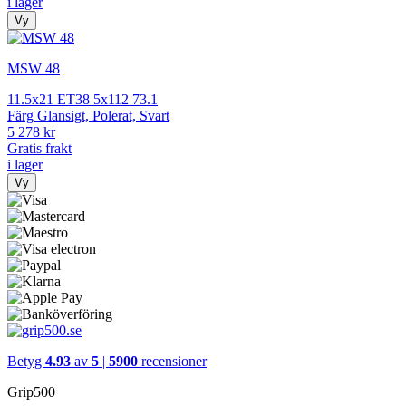
i lager
Vy
MSW 48
11.5x21 ET38 5x112 73.1
Färg Glansigt, Polerat, Svart
5 278 kr
Gratis frakt
i lager
Vy
Betyg
4.93
av
5
|
5900
recensioner
Grip500