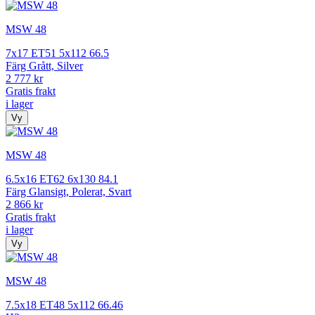
MSW 48
7x17 ET51 5x112 66.5
Färg Grått, Silver
2 777 kr
Gratis frakt
i lager
Vy
MSW 48
6.5x16 ET62 6x130 84.1
Färg Glansigt, Polerat, Svart
2 866 kr
Gratis frakt
i lager
Vy
MSW 48
7.5x18 ET48 5x112 66.46