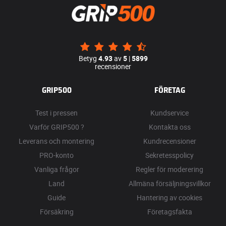
Betyg
4.93
av
5
|
5899
recensioner
GRIP500
FÖRETAG
Test i pressen
Kundservice
Varför GRIP500 ?
Kontakta oss
Leverans och montering
Kundrecensioner
PRO-konto
Sekretesspolicy
Vanliga frågor
Regler för moderering
Land
Allmäna försäljningsvillkor
Guide
Hantering av cookies
Försäkring
Företagsfakta