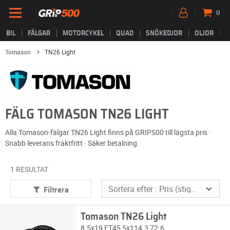
0
BIL
FÄLGAR
MOTORCYKEL
QUAD
SNÖKEDJOR
OLJOR
B
Tomason
TN26 Light
FÄLG TOMASON TN26 LIGHT
Alla Tomason-fälgar TN26 Light finns på GRIP500 till lägsta pris ·
Snabb leverans fraktfritt · Säker betalning.
1 RESULTAT
Filtrera
Tomason TN26 Light
8.5x19 ET45 5x114.3 72.6