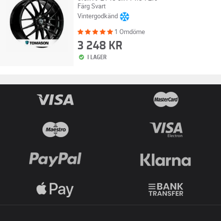
Färg Svart
Vintergodkänd
1 Omdöme
3 248 KR
I LAGER